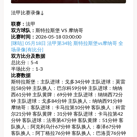
法甲比赛录像↓
联赛：
法甲
双方球队：
斯特拉斯堡 VS 摩纳哥
比赛时间：
2026-05-18 03:00:00
[咪咕] 05月18日 法甲第34轮 斯特拉斯堡vs摩纳哥 全
场录像[有比分]
双方比分及数据
总比分：5-4
半场比分：1-3
比赛数据
斯特拉斯堡：主队进球：戈多34分钟 主队进球：莫雷
拉58分钟 主队换人：巴尔科59分钟 主队进球：纳纳
西61分钟 主队黄牌：69分钟 主队进球：纳纳西72分
钟 主队进球：戈多84分钟 主队换人：纳纳西91分钟
摩纳哥：客队进球：卡马拉第10分钟 客队换人：科雷
尔21分钟 客队黄牌：31分钟 客队进球：卡马拉第42
分钟 客队进球：法蒂第47分钟 客队黄牌：51分钟 客
队换人：阿克利乌什67分钟 客队换人：泰泽67分钟
客队换人：阿丁格拉76分钟 客队换人：巴洛贡76分钟