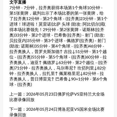
文字直播
7分钟 - 7分钟，拉齐奥获得本场第1个角球10分钟 -
第1张黄牌，裁判出示了本场比赛的第一张黄牌，给
了拉齐奥12分钟 - 第2个角球 - (拉齐奥)23分钟 - 第1个
进球！球进啦！莫雷诺(比萨 头球 (助攻: 阿比切尔))取
得本场比赛领先！29分钟 - 第2张黄牌 - 诺斯林(拉齐
奥)33分钟 - 第2个进球 - 巴希鲁(拉齐奥) - 射门 (助攻:
贝拉亚内)35分钟 - 第3个进球 - 佩德罗(拉齐奥) - 射门
(助攻: 诺斯林)35分钟 - 第4个角球 - (拉齐奥)46分钟 -
拉齐奥换人，普罗夫斯加德↑ 吉拉↓51分钟 - 第1个越
位 - (拉齐奥)55分钟 - 第5个角球 - (拉齐奥)60分钟 - 拉
齐奥换人，迪亚↑ 佩德罗↓63分钟 - 第2个越位 - (拉齐
奥)71分钟 - 拉齐奥换人，马尔蒂尼↑ 坎切列里↓82分
钟 - 拉齐奥换人，拉扎里↑ 佩莱格里尼↓82分钟 - 拉
齐奥换人，普日博雷克↑ 巴希鲁↓90+1分钟 - 第6个角
球 - (拉齐奥)
上一篇：
2026年05月23日佛罗伦萨VS亚特兰大全场
比赛录像回放
下一篇：
2026年05月24日博洛尼亚VS国米全场比赛
录像回放