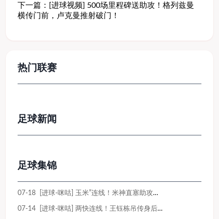
下一篇：
[进球视频] 500场里程碑送助攻！格列兹曼
横传门前，卢克曼推射破门！
热门联赛
足球新闻
足球集锦
07-18 [进球-咪咕] 玉米”连线！米神直塞助攻王钰栋小角度破门
07-14 [进球-咪咕] 两快连线！王钰栋吊传身后 米特里策成功将球顶进