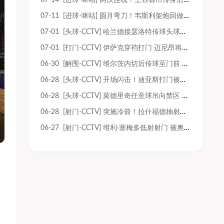
07-14 [进球-咪咕] 两快连线！王钰栋吊传身后 米特里策成功将球顶进
07-11 [进球-咪咕] 圆月弯刀！韦斯利架炮回做 姚均晟兜射十分角入网
07-01 [头球-CCTV] 哈兰德接瑟洛特传球头球射门 被门将没收
07-01 [打门-CCTV] 伊萨克穿裆打门 迈尼昂将球没收
06-30 [解围-CCTV] 维尔茨内切后传球至门前 卡纳莱极限解围
06-28 [头球-CCTV] 开场闪击！迪亚斯打门被挡 科尔多瓦头球顶高
06-28 [头球-CCTV] 莫德里奇任意球吊向禁区 蓬格拉契奇头球射门顶高
06-28 [射门-CCTV] 突施冷箭！拉什福德抽射近角被门将扑出
06-27 [射门-CCTV] 维利·塞梅多低射射门 被奥韦斯扑出